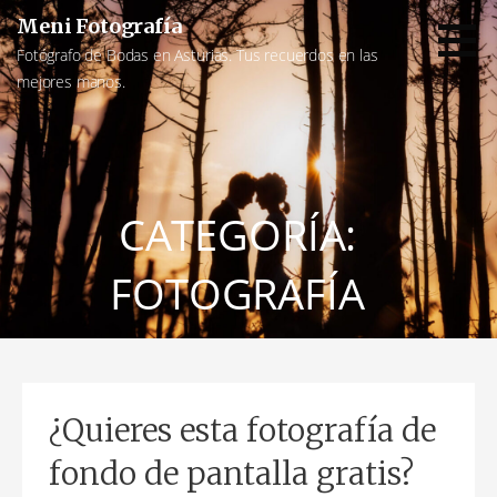
Saltar
Meni Fotografía
al
Fotógrafo de Bodas en Asturias. Tus recuerdos en las
contenido
mejores manos.
CATEGORÍA:
FOTOGRAFÍA
¿Quieres esta fotografía de
fondo de pantalla gratis?