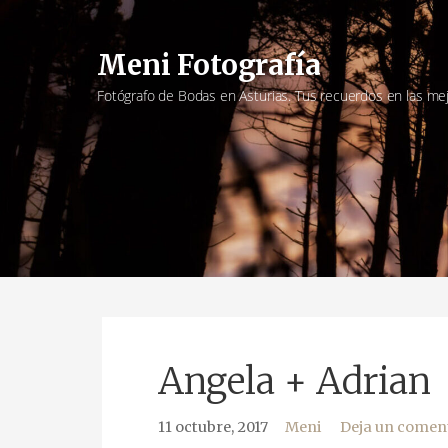
Saltar
al
Meni Fotografía
contenido
Fotógrafo de Bodas en Asturias. Tus recuerdos en las me
Angela + Adrian
11 octubre, 2017
Meni
Deja un comen