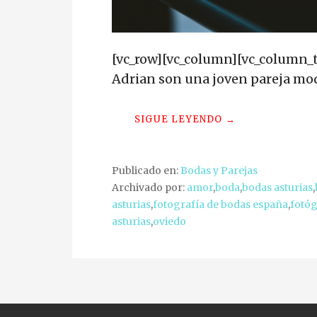
[vc_row][vc_column][vc_column_
Adrian son una joven pareja mod
SIGUE LEYENDO →
Publicado en:
Bodas y Parejas
Archivado por:
amor
,
boda
,
bodas asturias
,
asturias
,
fotografía de bodas españa
,
fotóg
asturias
,
oviedo