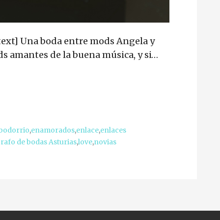
text] Una boda entre mods Angela y
s amantes de la buena música, y si…
bodorrio
,
enamorados
,
enlace
,
enlaces
rafo de bodas Asturias
,
love
,
novias