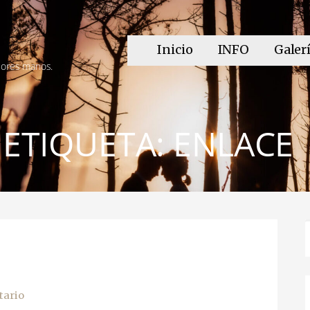
Inicio
INFO
Galer
jores manos.
ETIQUETA: ENLACE
tario