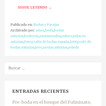
SIGUE LEYENDO →
Publicado en:
Bodas y Parejas
Archivado por:
amor
,
boda
,
bodas
asturias
,
bodorrio
,
enamorados
,
enlace
,
enlaces
asturias
,
fotografía de bodas españa
,
fotógrafo de
bodas Asturias
,
love
,
novias asturias
,
oviedo
BUSCAR:
ENTRADAS RECIENTES
Pre-boda en el bosque del Fulminato,