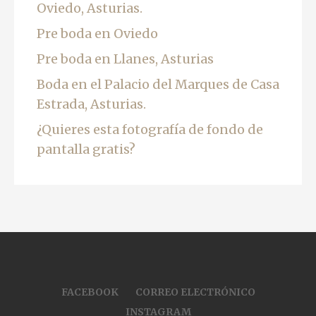
Oviedo, Asturias.
Pre boda en Oviedo
Pre boda en Llanes, Asturias
Boda en el Palacio del Marques de Casa
Estrada, Asturias.
¿Quieres esta fotografía de fondo de
pantalla gratis?
FACEBOOK
CORREO ELECTRÓNICO
INSTAGRAM