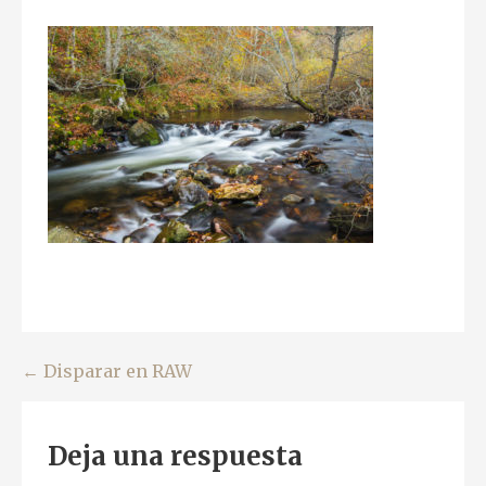
Navegación
← Disparar en RAW
de
Deja una respuesta
entradas