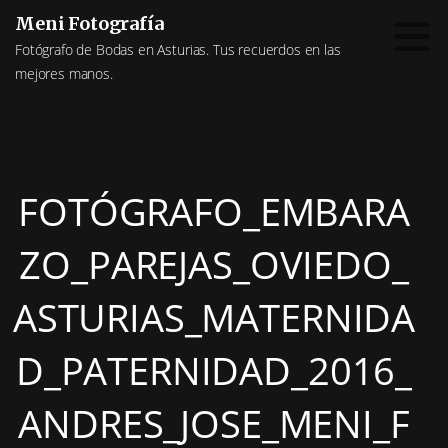
Saltar
Meni Fotografía
al
Fotógrafo de Bodas en Asturias. Tus recuerdos en las
contenido
mejores manos.
FOTÓGRAFO_EMBARA
ZO_PAREJAS_OVIEDO_
ASTURIAS_MATERNIDA
D_PATERNIDAD_2016_
ANDRES_JOSE_MENI_F