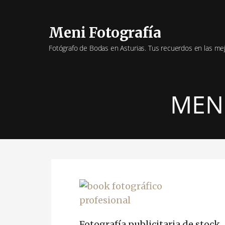
Saltar
al
Meni Fotografía
contenido
Fotógrafo de Bodas en Asturias. Tus recuerdos en las me
MENI
Fotografía publicitaria de stock.