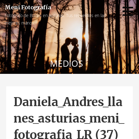
Saltar
Meni Fotografía
al
Fotógrafo de Bodas en Asturias. Tus recuerdos en las
contenido
mejores manos.
MEDIOS
Daniela_Andres_lla
nes_asturias_meni_
fotografia_LR (37)