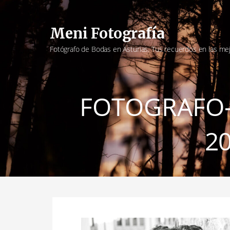
Saltar
al
Meni Fotografía
contenido
Fotógrafo de Bodas en Asturias. Tus recuerdos en las me
FOTOGRAFO-
2