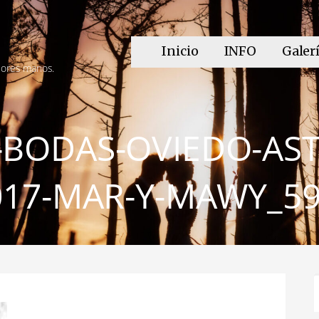
Inicio
INFO
Galer
jores manos.
BODAS-OVIEDO-ASTU
017-MAR-Y-MAWY_5