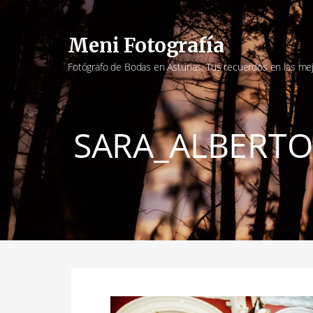
Saltar
al
Meni Fotografía
contenido
Fotógrafo de Bodas en Asturias. Tus recuerdos en las me
SARA_ALBERTO