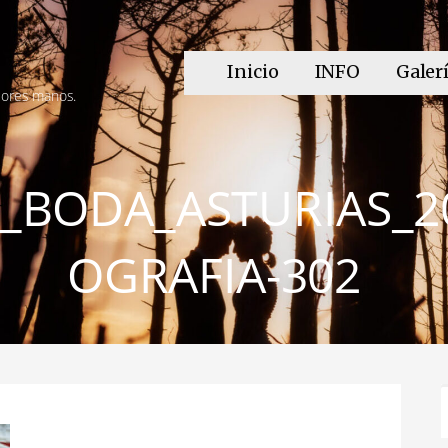
Inicio
INFO
Galer
jores manos.
_BODA_ASTURIAS_2
OGRAFIA-302