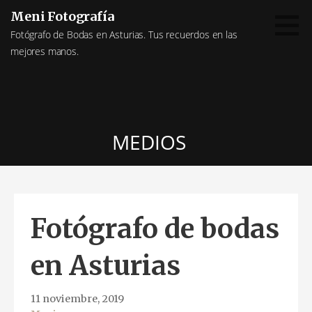
Saltar
Meni Fotografía
al
Fotógrafo de Bodas en Asturias. Tus recuerdos en las
contenido
mejores manos.
MEDIOS
Fotógrafo de bodas
en Asturias
11 noviembre, 2019