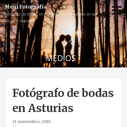
Saltar
Meni Fotografía
al
Fotógrafo de Bodas en Asturias. Tus recuerdos en las
contenido
mejores manos.
MEDIOS
Fotógrafo de bodas
en Asturias
11 noviembre, 2019