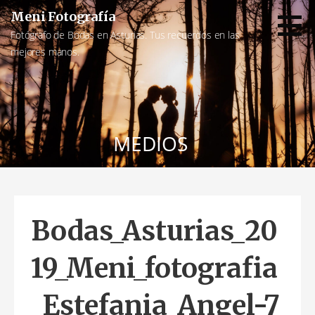
Saltar
Meni Fotografía
al
Fotógrafo de Bodas en Asturias. Tus recuerdos en las
contenido
mejores manos.
MEDIOS
Bodas_Asturias_20
19_Meni_fotografia
_Estefania_Angel-7