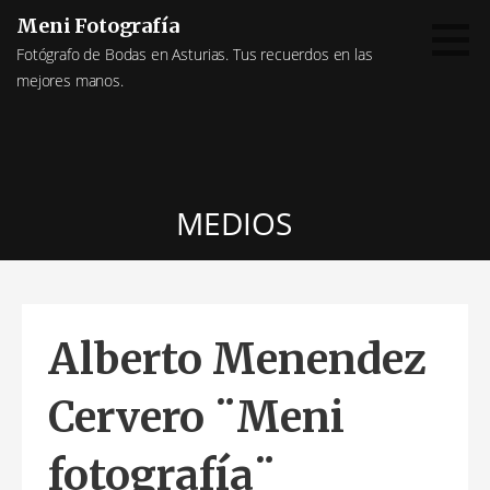
Saltar
Meni Fotografía
al
Fotógrafo de Bodas en Asturias. Tus recuerdos en las
contenido
mejores manos.
MEDIOS
Alberto Menendez
Cervero ¨Meni
fotografía¨