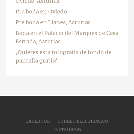
Oviedo, Asturias.
Pre boda en Oviedo
Pre boda en Llanes, Asturias
Boda en el Palacio del Marques de Casa
Estrada, Asturias.
¿Quieres esta fotografía de fondo de
pantalla gratis?
FACEBOOK
CORREO ELECTRÓNICO
INSTAGRAM